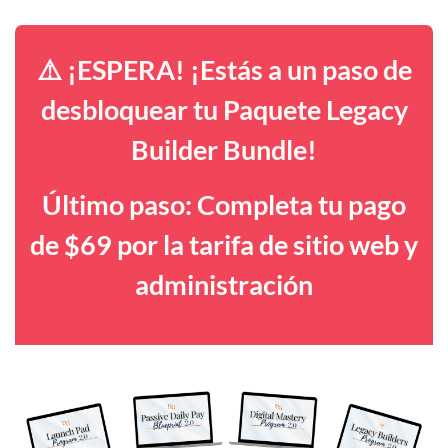
⚠️ ¡ESPERA! ¡Estás a un paso de
desbloquear tu Paquete Legacy
Builder Bundle!
Último paso: Completa tu pago
de $69 por la tarifa de sitio web y
administración