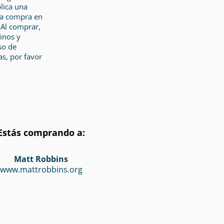
plica una
 la compra en
 Al comprar,
inos y
so de
as, por favor
Estás comprando a:
Matt Robbins
www.mattrobbins.org