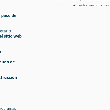
sitio web y para otros fine
n paso de
etar tu
el sitio web
o
budo de
strucción
 programas