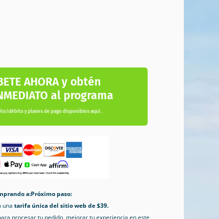
BETE AHORA y obtén
NMEDIATO al programa
ito/débito y planes de pago disponibles aquí .
mprando a:Próximo paso:
n una
tarifa única del sitio web de $39.
para procesar tu pedido, mejorar tu experiencia en este