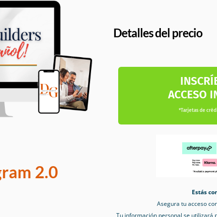
Detalles del precio
INSCRÍ
ACCESO I
*Tarjetas de créd
gram 2.0
Estás co
Asegura tu acceso co
Tu información personal se utilizará 